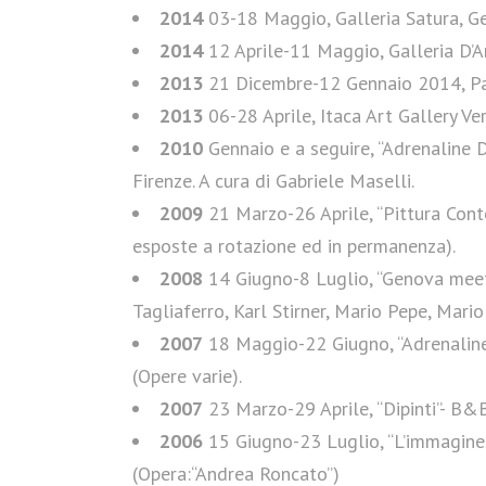
2014
03-18 Maggio, Galleria Satura, Gen
2014
12 Aprile-11 Maggio, Galleria D’A
2013
21 Dicembre-12 Gennaio 2014, Pal
2013
06-28 Aprile, Itaca Art Gallery Ver
2010
Gennaio e a seguire, “Adrenaline 
Firenze. A cura di Gabriele Maselli.
2009
21 Marzo-26 Aprile, “Pittura Cont
esposte a rotazione ed in permanenza).
2008
14 Giugno-8 Luglio, “Genova meets
Tagliaferro, Karl Stirner, Mario Pepe, Mario
2007
18 Maggio-22 Giugno, “Adrenaline 
(Opere varie).
2007
23 Marzo-29 Aprile, “Dipinti”- B&B 
2006
15 Giugno-23 Luglio, “L’immagine pu
(Opera:“Andrea Roncato”)