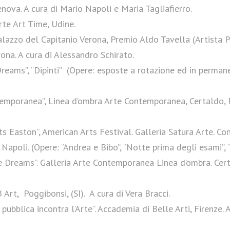
ova. A cura di Mario Napoli e Maria Tagliafierro.
rte Art Time, Udine.
azzo del Capitanio Verona, Premio Aldo Tavella (Artista P
ona. A cura di Alessandro Schirato.
Dreams”, “Dipinti” (Opere: esposte a rotazione ed in perm
emporanea”, Linea d’ombra Arte Contemporanea, Certaldo, Fi
 Easton”, American Arts Festival. Galleria Satura Arte. Co
 Napoli. (Opere: “Andrea e Bibo”, “Notte prima degli esami”, 
Dreams”. Galleria Arte Contemporanea Linea d’ombra. Certa
Art, Poggibonsi, (SI). A cura di Vera Bracci.
bblica incontra l’Arte”. Accademia di Belle Arti, Firenze. A