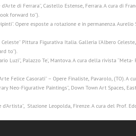
’Arte di Ferrara”, Castello Estense, Ferrara. A cura di Fran
ook forward to”).
nti”. Opere esposte a rotazione e in permanenza. Aurelio 
leste” Pittura Figurativa Italia. Galleria l’Albero Celeste
rd to”).
io Luzi”, Palazzo Te’, Mantova. A cura della rivista “Meta-
rte Felice Casorati” – Opere Finaliste, Pavarolo, (TO). A c
ary Neo-Figurative Paintings”, Down Town Art Spaces, Easto
 d’Artista”, Stazione Leopolda, Firenze. A cura del Prof. E