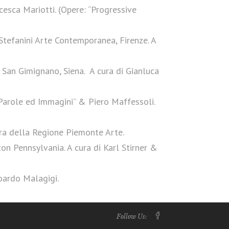
cesca Mariotti. (Opere: “Progressive
Stefanini Arte Contemporanea, Firenze. A
, San Gimignano, Siena. A cura di Gianluca
 Parole ed Immagini” & Piero Maffessoli.
ura della Regione Piemonte Arte.
n Pennsylvania. A cura di Karl Stirner &
doardo Malagigi.
Follow Us: