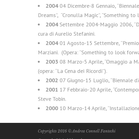
2004
04 Dicembre-8 Gennaio, “Biennale d
Dreams”, “Cronulla Magic”, “Something to l
2004
Settembre 2004-Maggio 2006, “Dipi
cura di Aurelio Stefanini.
2004
01 Agosto-15 Settembre, “Premio Ce
Marziani. (Opera: “Something to look forwa
2003
08 Marzo-5 Aprile, “Omaggio a Mar
(opera: “La Cena dei Ricordi”).
2002
07 Giugno-15 Luglio, “Biennale d’A
2001
17 Febbraio-20 Aprile, “Contempor
Steve Tobin.
2000
10 Marzo-14 Aprile, “Installazione
Copyrights 2016 © Andrea Connell Fantechi