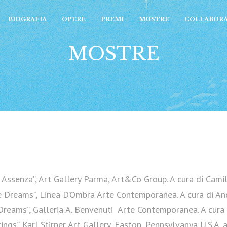
BIOGRAFIA
OPERE
PREMI
MOSTRE
COLLABORA
MOSTRE
Assenza”, Art Gallery Parma, Art&Co Group. A cura di Cami
 Dreams”, Linea D’Ombra Arte Contemporanea. A cura di And
Dreams”, Galleria A. Benvenuti Arte Contemporanea. A cura 
s”. Karl Stirner Art Gallery, Easton, Pennsylvanya U.S.A. a 