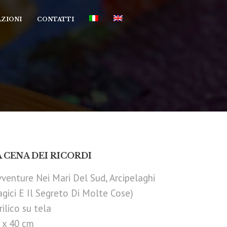
ZIONI
CONTATTI
A CENA DEI RICORDI
vventure Nei Mari Del Sud, Arcipelaghi
gici E Il Segreto Di Molte Cose)
rilico su tela
 x 40 cm